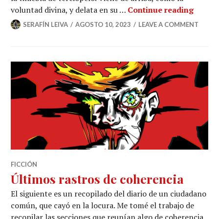
Teatro
voluntad divina, y delata en su …
Continue reading
SERAFÍN LEIVA
AGOSTO 10, 2023
LEAVE A COMMENT
FICCIÓN
Últimos rastros de coherencia
El siguiente es un recopilado del diario de un ciudadano
común, que cayó en la locura. Me tomé el trabajo de
recopilar las secciones que reunían algo de coherencia,