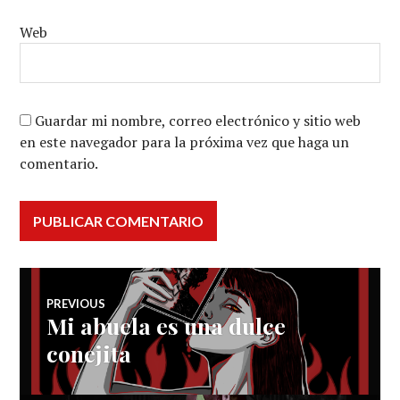
Web
Guardar mi nombre, correo electrónico y sitio web
en este navegador para la próxima vez que haga un
comentario.
Navegación
PREVIOUS
Mi abuela es una dulce
Previous
de
post:
conejita