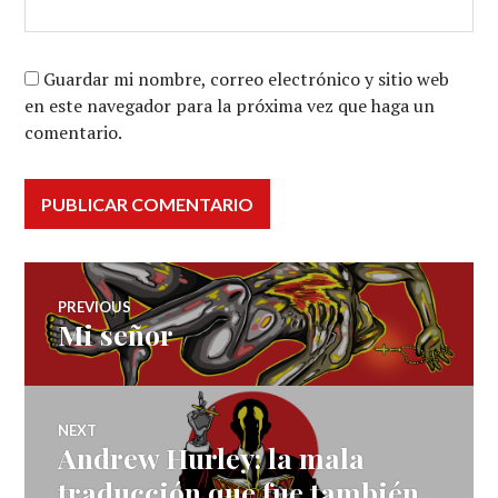
Guardar mi nombre, correo electrónico y sitio web
en este navegador para la próxima vez que haga un
comentario.
Navegación
PREVIOUS
Mi señor
Previous
de
post:
entradas
NEXT
Andrew Hurley: la mala
Next
post:
traducción que fue también