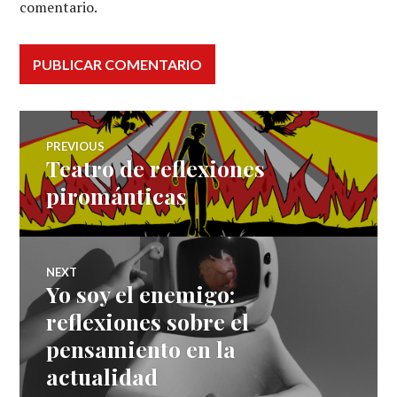
comentario.
Navegación
PREVIOUS
Teatro de reflexiones
Previous
de
post:
pirománticas
entradas
NEXT
Yo soy el enemigo:
Next
post:
reflexiones sobre el
pensamiento en la
actualidad