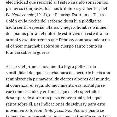
electricidad que recorrió al teatro cuando sonaron los
primeros compases, los más brillantes y valientes, del
En blanc et noir
(1915),
de Debussy. Estar en el Teatro
Colón en la noche del retorno de su hija pródiga te
hacía sentir especial. Blanco y negro, hombre o mujer,
dos pianos pintan el dolor de estar vivo en este drama
atonal y esquizofrénico que Debussy compuso mientras
el cáncer marchaba sobre su cuerpo tanto como su
Francia sobre la guerra.
Acaso si el primer movimiento logra pellizcar la
sensibilidad del que escucha para despertarlo hacia una
reminiscencia primaveral de ciertos albores del mundo,
al comenzar el segundo movimiento esa nostalgia se
cae como escudo, y entonces queda el espectador
desamparado ante una pieza conceptual y fría que
repta sobre él. Las indicaciones de Debussy para este
movimiento fueron:
lento y sombrío.
Piano y piano se
trenzan en una escalera por la que la tensión sube. Los